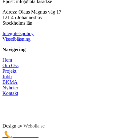
Epost: info@totalfasad.se
Adress: Olaus Magnus väg 17
121 45 Johanneshov
Stockholms län
Integritetspolicy
Visselblåsning
Navigering
Hem
Om Oss
Projekt
Jobb
BKMA
Nyheter
Kontakt
Design av
Webolia.se