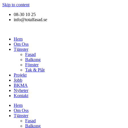
Skip to content
08-30 10 25
info@totalfasad.se
Hem
Om Oss
Tjänster
Fasad
Balkong
Fönster
Tak & Plåt
Projekt
Jobb
BKMA
Nyheter
Kontakt
Hem
Om Oss
Tjänster
Fasad
Balkong