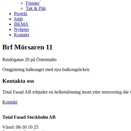
Fönster
Tak & Plåt
Projekt
Jobb
BKMA
Nyheter
Kontakt
Brf Mörsaren 11
Rindögatan 20 på Östermalm
Omgjutning balkonger med nya balkongräcken
Kontakta oss
Total Fasad AB erbjuder en helhetslösning inom yttre renovering där vi
Kontakt
Total Fasad Stockholm AB
Växel: 08-30 10 25